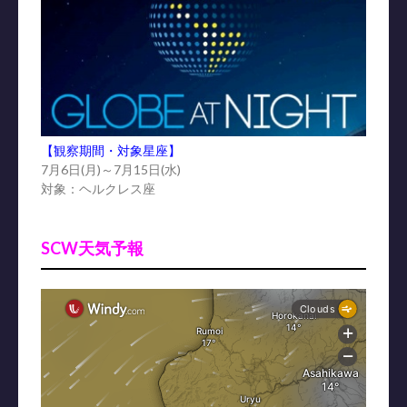
【観察期間・対象星座】
7月6日(月)～7月15日(水)
対象：ヘルクレス座
SCW天気予報