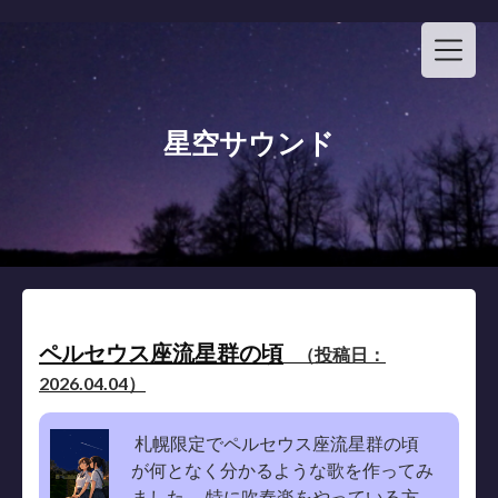
Skip
to
content
星空サウンド
ペルセウス座流星群の頃
（投稿日：
2026.04.04）
札幌限定でペルセウス座流星群の頃
が何となく分かるような歌を作ってみ
ました。 特に吹奏楽をやっている方