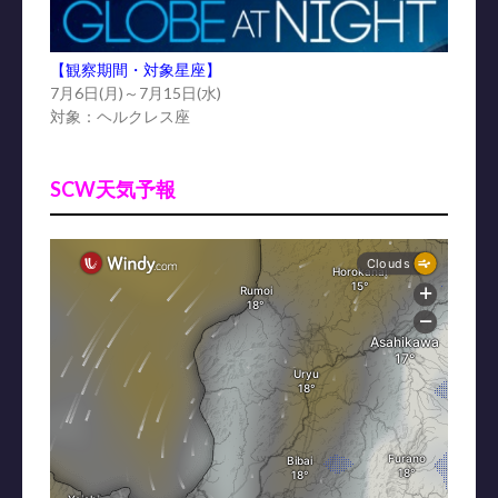
【観察期間・対象星座】
7月6日(月)～7月15日(水)
対象：ヘルクレス座
SCW天気予報