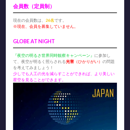
会員数（定員制）
現在の会員数は、
26名
です。
※現在、会員を募集していません。
GLOBE AT NIGHT
『夜空の明るさ世界同時観察キャンペーン』
に参加し
て、夜空が明るく照らされる
光害
（ひかりがい）
の問題
を考えてみましょう！
少しでも人工の光を減らすことができれば、より美しい
星空を見ることができます。