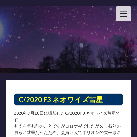
Skip
to
content
C/2020 F3 ネオワイズ彗星
2020年7月18日に撮影したC/2020 F3 ネオワイズ彗星で
す。
もう４年も前のことですがコロナ禍でしたが久し振りの
明るい彗星だったため、会員５人でオリオンの大平原に