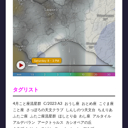
タグリスト
4月こと座流星群
C/2023 A3
おうし座
おとめ座
こぐま座
こと座
さっぽろの天文クラブ
しんしのつ天文台
ちえりあ
ふたご座
ふたご座流星群
ほしとり会
わし座
アルタイル
アルデバラン
アークトゥルス
カシオペアの丘