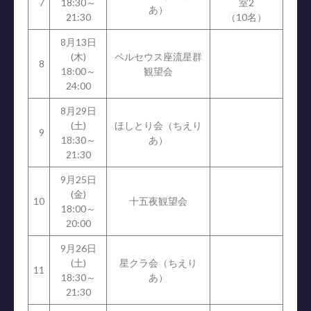
7
18:30～
室2
あ）
21:30
（10名）
8月13日
(木)
ペルセウス座流星群
8
18:00～
観望会
24:00
8月29日
(土)
ほしとり会（ちえり
9
18:30～
あ）
21:30
9月25日
(金)
10
十五夜観望会
18:00～
20:00
9月26日
(土)
星クラ会（ちえり
11
18:30～
あ）
21:30