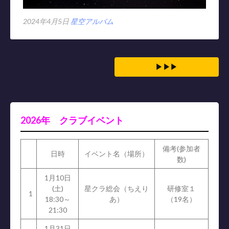
2024年4月5日
星空アルバム
▶▶▶
2026年 クラブイベント
備考(参加者
日時
イベント名（場所）
数)
1月10日
(土)
星クラ総会（ちえり
研修室１
1
18:30～
あ）
（19名）
21:30
1月31日