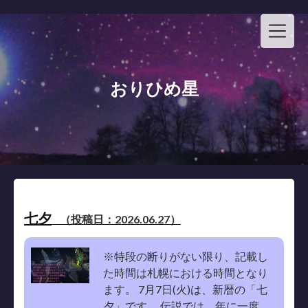
Skip
to
content
おりひめ星
七夕
（投稿日：2026.06.27）
※特段の断りがない限り、記載し
た時間は札幌における時間となり
ます。 7月7日(火)は、新暦の「七
夕」です。 伝説では、年に一度