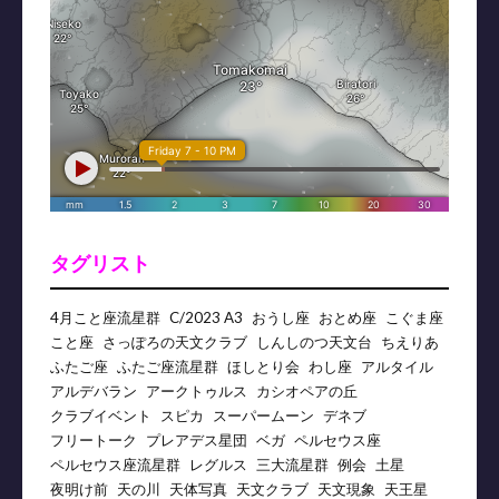
タグリスト
4月こと座流星群
C/2023 A3
おうし座
おとめ座
こぐま座
こと座
さっぽろの天文クラブ
しんしのつ天文台
ちえりあ
ふたご座
ふたご座流星群
ほしとり会
わし座
アルタイル
アルデバラン
アークトゥルス
カシオペアの丘
クラブイベント
スピカ
スーパームーン
デネブ
フリートーク
プレアデス星団
ベガ
ペルセウス座
ペルセウス座流星群
レグルス
三大流星群
例会
土星
夜明け前
天の川
天体写真
天文クラブ
天文現象
天王星