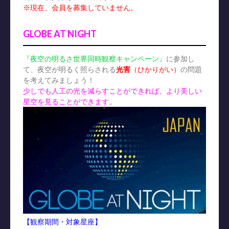
※現在、会員を募集していません。
GLOBE AT NIGHT
『夜空の明るさ世界同時観察キャンペーン』
に参加し
て、夜空が明るく照らされる
光害
（ひかりがい）
の問題
を考えてみましょう！
少しでも人工の光を減らすことができれば、より美しい
星空を見ることができます。
【観察期間・対象星座】