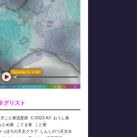
タグリスト
4月こと座流星群
C/2023 A3
おうし座
おとめ座
こぐま座
こと座
さっぽろの天文クラブ
しんしのつ天文台