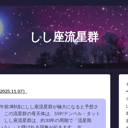
しし座流星群
25.11.07）
日の午前3時頃にしし座流星群が極大になると予想さ
。 この流星群の母天体は、55P/テンペル・タット
。 しし座流星群は、約33年の周期で「流星雨
う）」と呼ばれる現象が起きます。 次......