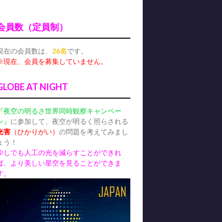
会員数（定員制）
現在の会員数は、
26名
です。
※現在、会員を募集していません。
GLOBE AT NIGHT
『夜空の明るさ世界同時観察キャンペー
ン』
に参加して、夜空が明るく照らされる
光害
（ひかりがい）
の問題を考えてみまし
ょう！
少しでも人工の光を減らすことができれ
ば、より美しい星空を見ることができま
す。