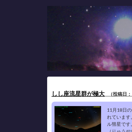
Skip
to
content
しし座流星群が極大
（投稿日：20
11月18
れています
ル彗星です
（りゅうせい