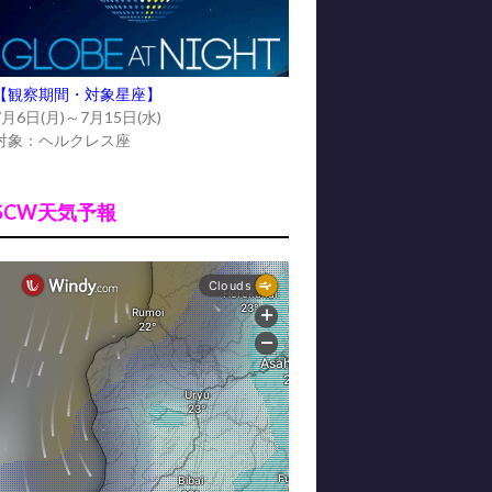
【観察期間・対象星座】
7月6日(月)～7月15日(水)
対象：ヘルクレス座
SCW天気予報