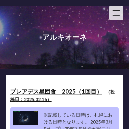
Skip
to
content
アルキオーネ
プレアデス星団食 2025（1回目）
（投
稿日：2025.02.16）
※記載している日時は、札幌にお
ける日時となります。 2025年3月
5日、プレアデス星団食が起こり