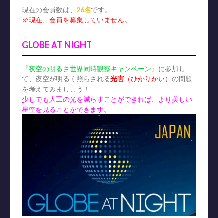
現在の会員数は、
26名
です。
※現在、会員を募集していません。
GLOBE AT NIGHT
『夜空の明るさ世界同時観察キャンペーン』
に参加し
て、夜空が明るく照らされる
光害
（ひかりがい）
の問題
を考えてみましょう！
少しでも人工の光を減らすことができれば、より美しい
星空を見ることができます。