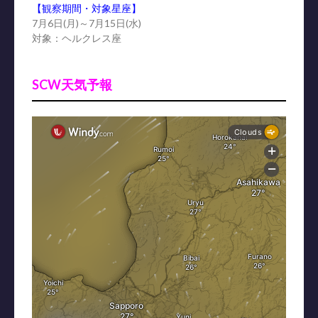
【観察期間・対象星座】
7月6日(月)～7月15日(水)
対象：ヘルクレス座
SCW天気予報