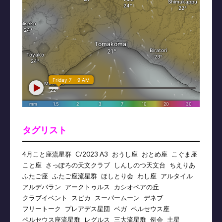
タグリスト
4月こと座流星群
C/2023 A3
おうし座
おとめ座
こぐま座
こと座
さっぽろの天文クラブ
しんしのつ天文台
ちえりあ
ふたご座
ふたご座流星群
ほしとり会
わし座
アルタイル
アルデバラン
アークトゥルス
カシオペアの丘
クラブイベント
スピカ
スーパームーン
デネブ
フリートーク
プレアデス星団
ベガ
ペルセウス座
ペルセウス座流星群
レグルス
三大流星群
例会
土星