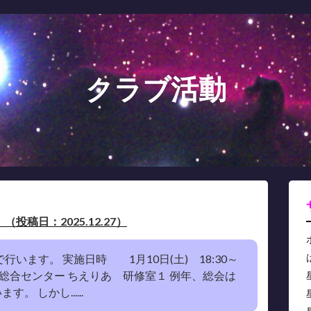
クラブ活動
（投稿日：2025.12.27）
行います。 実施日時 1月10日(土) 18:30～
習総合センター ちえりあ 研修室１ 例年、総会は
 しかし......