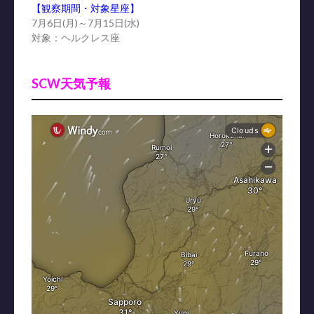
【観察期間・対象星座】
7月6日(月)～7月15日(水)
対象：ヘルクレス座
SCW天気予報