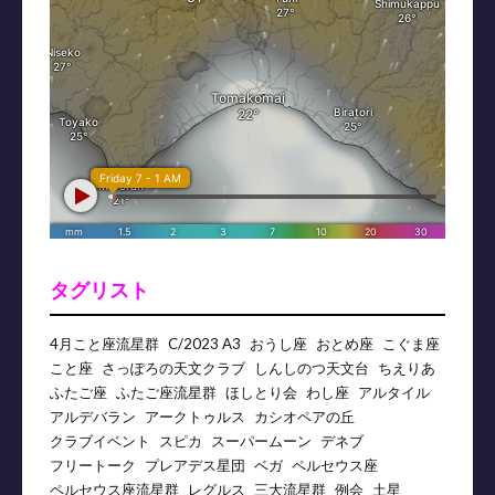
タグリスト
4月こと座流星群
C/2023 A3
おうし座
おとめ座
こぐま座
こと座
さっぽろの天文クラブ
しんしのつ天文台
ちえりあ
ふたご座
ふたご座流星群
ほしとり会
わし座
アルタイル
アルデバラン
アークトゥルス
カシオペアの丘
クラブイベント
スピカ
スーパームーン
デネブ
フリートーク
プレアデス星団
ベガ
ペルセウス座
ペルセウス座流星群
レグルス
三大流星群
例会
土星