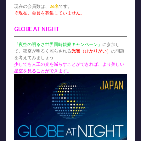
現在の会員数は、
26名
です。
※現在、会員を募集していません。
GLOBE AT NIGHT
『夜空の明るさ世界同時観察キャンペーン』
に参加し
て、夜空が明るく照らされる
光害
（ひかりがい）
の問題
を考えてみましょう！
少しでも人工の光を減らすことができれば、より美しい
星空を見ることができます。