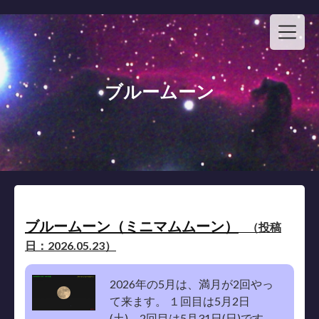
Skip
to
content
ブルームーン
ブルームーン（ミニマムムーン）
（投稿
日：2026.05.23）
2026年の5月は、満月が2回やっ
て来ます。 １回目は5月2日
(土)、2回目は5月31日(日)です。