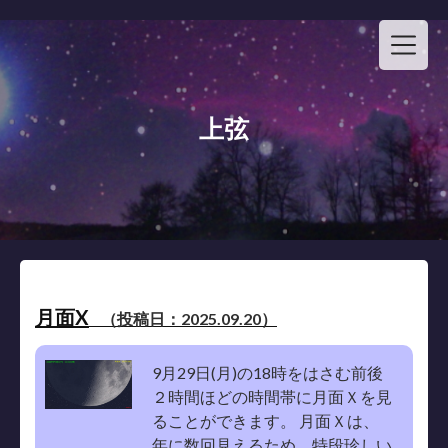
Skip
to
content
上弦
月面X
（投稿日：2025.09.20）
9月29日(月)の18時をはさむ前後
２時間ほどの時間帯に月面Ｘを見
ることができます。 月面Ｘは、
年に数回見えるため、特段珍しい