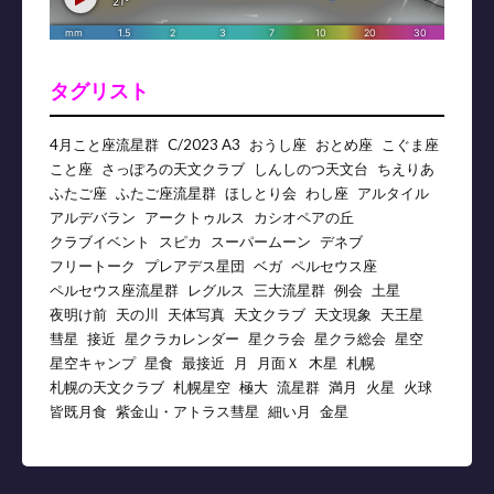
タグリスト
4月こと座流星群
C/2023 A3
おうし座
おとめ座
こぐま座
こと座
さっぽろの天文クラブ
しんしのつ天文台
ちえりあ
ふたご座
ふたご座流星群
ほしとり会
わし座
アルタイル
アルデバラン
アークトゥルス
カシオペアの丘
クラブイベント
スピカ
スーパームーン
デネブ
フリートーク
プレアデス星団
ベガ
ペルセウス座
ペルセウス座流星群
レグルス
三大流星群
例会
土星
夜明け前
天の川
天体写真
天文クラブ
天文現象
天王星
彗星
接近
星クラカレンダー
星クラ会
星クラ総会
星空
星空キャンプ
星食
最接近
月
月面Ｘ
木星
札幌
札幌の天文クラブ
札幌星空
極大
流星群
満月
火星
火球
皆既月食
紫金山・アトラス彗星
細い月
金星