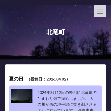
Skip
to
content
北竜町
夏の日
（投稿日：2026.04.02）
2024年8月12日の未明に北竜町の
ひまわり畑で撮影しました。 天
の川が西の地平線に突き刺ささる
ように立っています。 画像中央