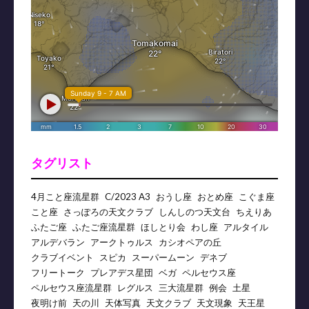
タグリスト
4月こと座流星群
C/2023 A3
おうし座
おとめ座
こぐま座
こと座
さっぽろの天文クラブ
しんしのつ天文台
ちえりあ
ふたご座
ふたご座流星群
ほしとり会
わし座
アルタイル
アルデバラン
アークトゥルス
カシオペアの丘
クラブイベント
スピカ
スーパームーン
デネブ
フリートーク
プレアデス星団
ベガ
ペルセウス座
ペルセウス座流星群
レグルス
三大流星群
例会
土星
夜明け前
天の川
天体写真
天文クラブ
天文現象
天王星