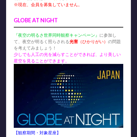
※現在、会員を募集していません。
GLOBE AT NIGHT
『夜空の明るさ世界同時観察キャンペーン』
に参加し
て、夜空が明るく照らされる
光害
（ひかりがい）
の問題
を考えてみましょう！
少しでも人工の光を減らすことができれば、より美しい
星空を見ることができます。
【観察期間・対象星座】