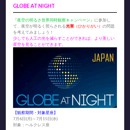
GLOBE AT NIGHT
『夜空の明るさ世界同時観察キャンペーン』
に参加し
て、夜空が明るく照らされる
光害
（ひかりがい）
の問題
を考えてみましょう！
少しでも人工の光を減らすことができれば、より美しい
星空を見ることができます。
【観察期間・対象星座】
7月6日(月)～7月15日(水)
対象：ヘルクレス座