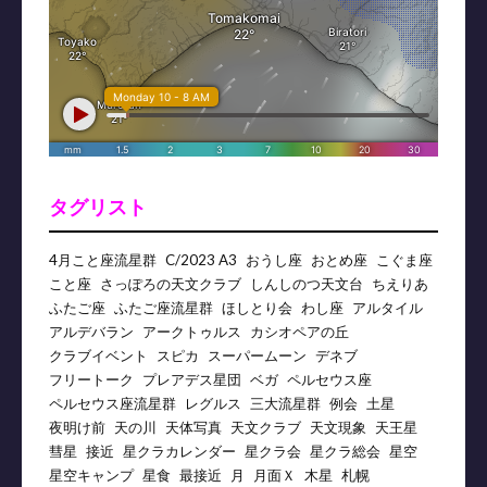
タグリスト
4月こと座流星群
C/2023 A3
おうし座
おとめ座
こぐま座
こと座
さっぽろの天文クラブ
しんしのつ天文台
ちえりあ
ふたご座
ふたご座流星群
ほしとり会
わし座
アルタイル
アルデバラン
アークトゥルス
カシオペアの丘
クラブイベント
スピカ
スーパームーン
デネブ
フリートーク
プレアデス星団
ベガ
ペルセウス座
ペルセウス座流星群
レグルス
三大流星群
例会
土星
夜明け前
天の川
天体写真
天文クラブ
天文現象
天王星
彗星
接近
星クラカレンダー
星クラ会
星クラ総会
星空
星空キャンプ
星食
最接近
月
月面Ｘ
木星
札幌