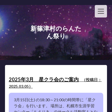
Skip
to
content
新篠津村のらんた
ん祭り
2025年3月 星クラ会のご案内
（投稿日：
2025.03.05）
3月15日(土) の18:30～21:00の時間帯に「星ク
ラ会」を行います。 場所は、札幌市生涯学習
センター「ちえりあ」のサークル活動室１とな