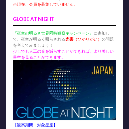
※現在、会員を募集していません。
GLOBE AT NIGHT
『夜空の明るさ世界同時観察キャンペーン』
に参加し
て、夜空が明るく照らされる
光害
（ひかりがい）
の問題
を考えてみましょう！
少しでも人工の光を減らすことができれば、より美しい
星空を見ることができます。
【観察期間・対象星座】