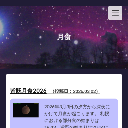
Skip
to
content
月食
皆既月食2026
（投稿日：2026.03.02）
2026年3月3日の夕方から深夜に
かけて月食が起こります。 札幌
における部分食の始まりは
18:49。皆既の始まりは20:04に