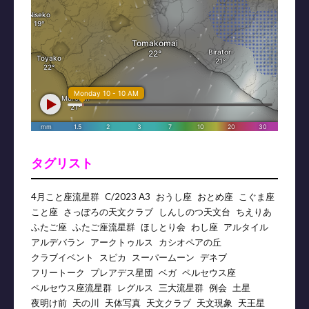
タグリスト
4月こと座流星群
C/2023 A3
おうし座
おとめ座
こぐま座
こと座
さっぽろの天文クラブ
しんしのつ天文台
ちえりあ
ふたご座
ふたご座流星群
ほしとり会
わし座
アルタイル
アルデバラン
アークトゥルス
カシオペアの丘
クラブイベント
スピカ
スーパームーン
デネブ
フリートーク
プレアデス星団
ベガ
ペルセウス座
ペルセウス座流星群
レグルス
三大流星群
例会
土星
夜明け前
天の川
天体写真
天文クラブ
天文現象
天王星