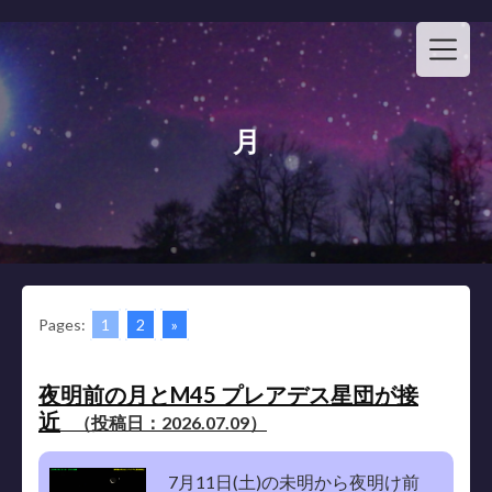
Skip
to
content
月
Pages:
1
2
»
夜明前の月とM45 プレアデス星団が接
近
（投稿日：2026.07.09）
7月11日(土)の未明から夜明け前