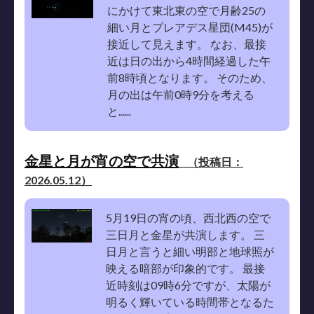
にかけて東北東の空で月齢25の
細い月とプレアデス星団(M45)が
接近して見えます。 なお、最接
近は日の出から4時間経過した午
前8時頃となります。 そのため、
月の出は午前0時9分を考える
と......
金星と月が宵の空で共演
（投稿日：
2026.05.12）
5月19日の宵の頃、西北西の空で
三日月と金星が共演します。 三
日月と言うと細い明部と地球照が
映える暗部が印象的です。 最接
近時刻は09時6分ですが、太陽が
明るく輝いている時間帯となるた