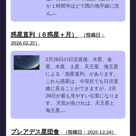
か１時間半ほどで西の地平線に沈
ん......
惑星直列（６惑星＋月）
（投稿日：
2026.02.25）
2月28日の日没直後、水星、金
星、木星、土星、天王星、海王星
による「惑星直列」があります。
これら惑星は、今現在でも日没直
後に見ることができますが、2月
28日が最も見やすい位置になりま
す。 天気が良ければ、天王星と
海王星......
プレアデス星団食
（投稿日：2025.12.24）