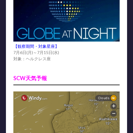
【観察期間・対象星座】
7月6日(月)～7月15日(水)
対象：ヘルクレス座
SCW天気予報