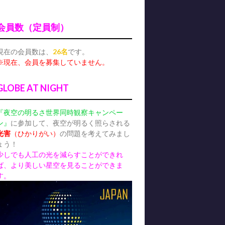
会員数（定員制）
現在の会員数は、
26名
です。
※現在、会員を募集していません。
GLOBE AT NIGHT
『夜空の明るさ世界同時観察キャンペー
ン』
に参加して、夜空が明るく照らされる
光害
（ひかりがい）
の問題を考えてみまし
ょう！
少しでも人工の光を減らすことができれ
ば、より美しい星空を見ることができま
す。