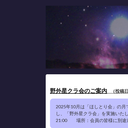
Skip
to
content
野外星クラ会のご案内
（投稿日：2
2025年10月は「ほしとり会」の
し、「野外星クラ会」を実施いたします
21:00 場所：会員の皆様に別途連絡し