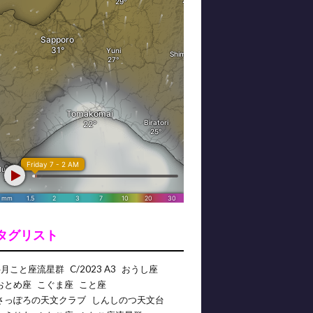
タグリスト
4月こと座流星群
C/2023 A3
おうし座
おとめ座
こぐま座
こと座
さっぽろの天文クラブ
しんしのつ天文台