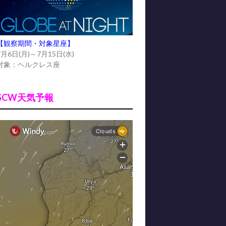
【観察期間・対象星座】
7月6日(月)～7月15日(水)
対象：ヘルクレス座
SCW天気予報