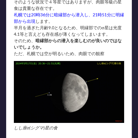
そのような状況で４等星ではありますが、肉眼等級の星
食は貴重な存在です。
札幌では20時36分に暗縁部から潜入し、21時51分に明縁
部から出現
します。
半月を過ぎた月齢9.0となるため、明縁部でのσ星は光度
4.1等と言えども存在感が薄くなってしまいます。
そのため、
暗縁部からの潜入を楽しむのが良いのではな
いでしょうか。
ただ、札幌では空が明るいため、肉眼での観察
しし座σ(シグマ)星の食