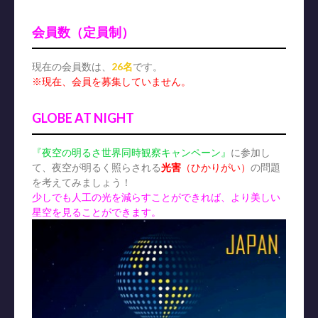
会員数（定員制）
現在の会員数は、
26名
です。
※現在、会員を募集していません。
GLOBE AT NIGHT
『夜空の明るさ世界同時観察キャンペーン』
に参加し
て、夜空が明るく照らされる
光害
（ひかりがい）
の問題
を考えてみましょう！
少しでも人工の光を減らすことができれば、より美しい
星空を見ることができます。