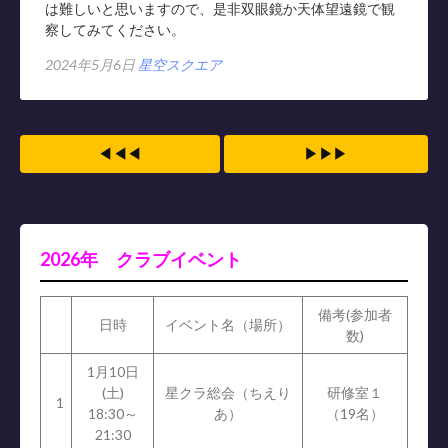
は難しいと思いますので、是非双眼鏡か天体望遠鏡で観
察してみてください。
2024年5月6日
星空スクエア
◀◀◀
▶▶▶
2026年 クラブイベント
備考(参加者
日時
イベント名（場所）
数)
1月10日
(土)
星クラ総会（ちえり
研修室１
1
18:30～
あ）
（19名）
21:30