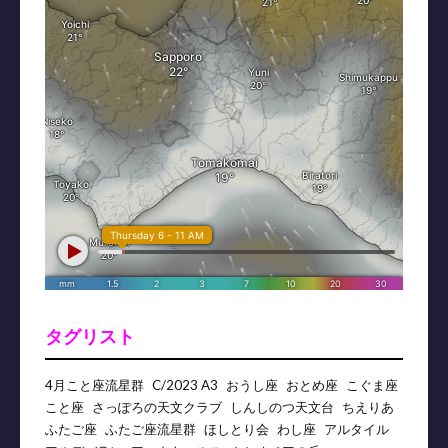
タグリスト
4月こと座流星群
C/2023 A3
おうし座
おとめ座
こぐま座
こと座
さっぽろの天文クラブ
しんしのつ天文台
ちえりあ
ふたご座
ふたご座流星群
ほしとり会
わし座
アルタイル