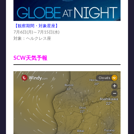
【観察期間・対象星座】
7月6日(月)～7月15日(水)
対象：ヘルクレス座
SCW天気予報