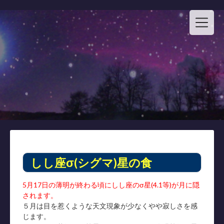
Skip
to
content
しし座σ(シグマ)星の食
5月17日の薄明が終わる頃にしし座のσ星(4.1等)が月に隠
されます。
５月は目を惹くような天文現象が少なくやや寂しさを感
じます。