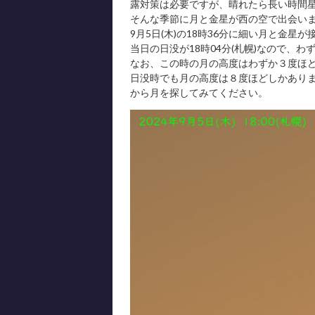
露対策は必要ですが、晴れたら長い時間
そんな季節に月と金星が西の空で出会い
9月5日(木)の18時36分に細い月と金星
当日の日没が18時04分(札幌)なので、わ
なお、この時の月の高度はわずか３度ほ
日没時でも月の高度は８度ほどしかあり
から月を探してみてください。