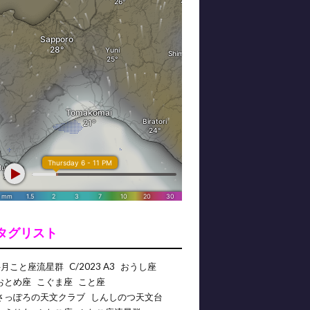
タグリスト
4月こと座流星群
C/2023 A3
おうし座
おとめ座
こぐま座
こと座
さっぽろの天文クラブ
しんしのつ天文台