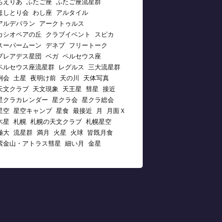
ちえりあ
ふたご座
ふたご座流星群
ほしとり会
わし座
アルタイル
アルデバラン
アークトゥルス
カシオペアの丘
クラブイベント
スピカ
スーパームーン
デネブ
フリートーク
プレアデス星団
ベガ
ペルセウス座
ペルセウス座流星群
レグルス
三大流星群
例会
土星
夜明け前
天の川
天体写真
天文クラブ
天文現象
天王星
彗星
接近
星クラカレンダー
星クラ会
星クラ総会
星空
星空キャンプ
星食
最接近
月
月面Ｘ
木星
札幌
札幌の天文クラブ
札幌星空
極大
流星群
満月
火星
火球
皆既月食
紫金山・アトラス彗星
細い月
金星