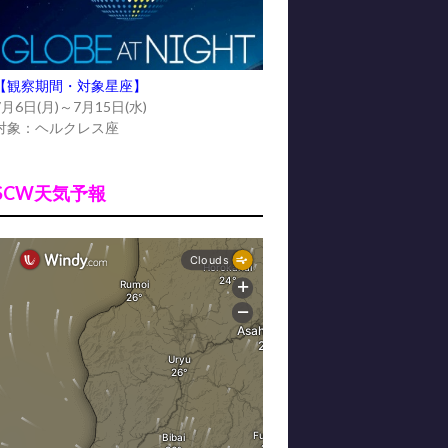
【観察期間・対象星座】
7月6日(月)～7月15日(水)
対象：ヘルクレス座
SCW天気予報