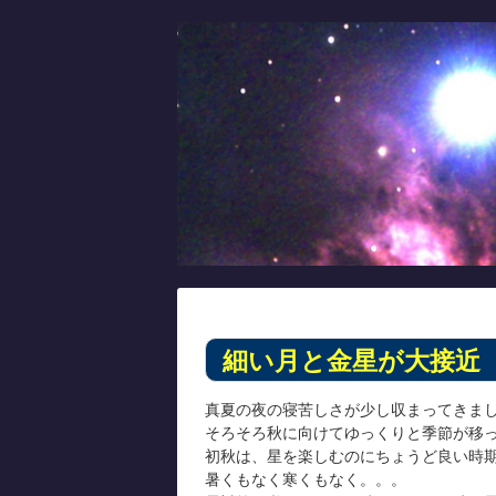
Skip
to
content
細い月と金星が大接近
真夏の夜の寝苦しさが少し収まってきま
そろそろ秋に向けてゆっくりと季節が移
初秋は、星を楽しむのにちょうど良い時
暑くもなく寒くもなく。。。