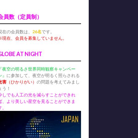
会員数（定員制）
現在の会員数は、
26名
です。
※現在、会員を募集していません。
GLOBE AT NIGHT
『夜空の明るさ世界同時観察キャンペー
ン』
に参加して、夜空が明るく照らされる
光害
（ひかりがい）
の問題を考えてみまし
ょう！
少しでも人工の光を減らすことができれ
ば、より美しい星空を見ることができま
す。