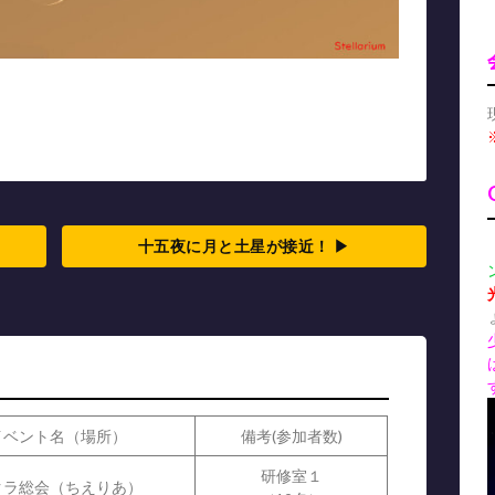
十五夜に月と土星が接近！
▶
イベント名（場所）
備考(参加者数)
研修室１
クラ総会（ちえりあ）