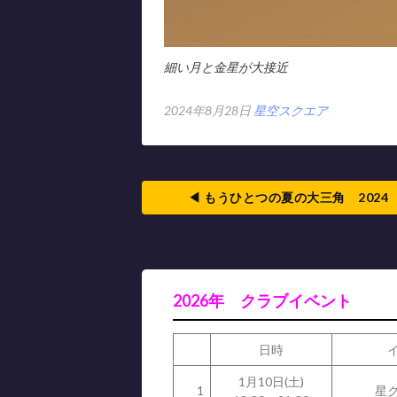
細い月と金星が大接近
2024年8月28日
星空スクエア
◀
もうひとつの夏の大三角 2024
2026年 クラブイベント
日時
1月10日(土)
1
星