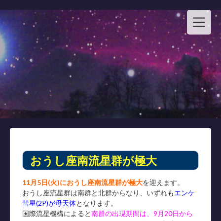
Skip
to
content
おうし座南流星群が極大
11月5日(火)におうし座南流星群が極大
を迎えます。
おうし座流星群は南群と北群からなり、いずれ
も
エンケ
彗星(2P)が母天体
となります。
国際流星機構によると
南群の出現期間は、9月20日から