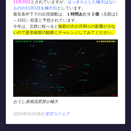
11月20日
とされていますが、
はっきりとした極大はない
ものの11月5日を極大日
としています。
最良条件下での出現個数は、
１時間あたり２個
（北群は5
～10日）程度と予想されています。
今年は、北群に較べると
南群の方が月明りの影響が少な
いので是非南群の観察にチャレンジしてみてください。
おうし座南流星群が極大
2024年10月18日
星空スクエア