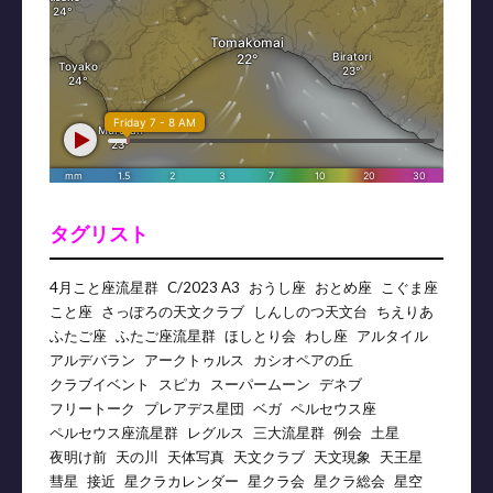
タグリスト
4月こと座流星群
C/2023 A3
おうし座
おとめ座
こぐま座
こと座
さっぽろの天文クラブ
しんしのつ天文台
ちえりあ
ふたご座
ふたご座流星群
ほしとり会
わし座
アルタイル
アルデバラン
アークトゥルス
カシオペアの丘
クラブイベント
スピカ
スーパームーン
デネブ
フリートーク
プレアデス星団
ベガ
ペルセウス座
ペルセウス座流星群
レグルス
三大流星群
例会
土星
夜明け前
天の川
天体写真
天文クラブ
天文現象
天王星
彗星
接近
星クラカレンダー
星クラ会
星クラ総会
星空