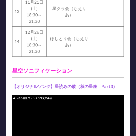
11月21日
(土)
星クラ会（ちえり
13
18:30～
あ）
21:30
12月26日
(土)
ほしとり会（ちえり
14
18:30～
あ）
21:30
星空ソニフィケーション
【オリジナルソング】星読みの歌（秋の星座 Part3）