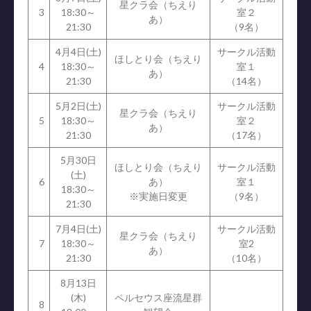
星クラ会（ちえり
3
18:30～
室２
あ）
21:30
（9名）
4月4日(土)
サークル活動
ほしとり会（ちえり
4
18:30～
室１
あ）
21:30
（14名）
5月2日(土)
サークル活動
星クラ会（ちえり
5
18:30～
室２
あ）
21:30
（17名）
5月30日
ほしとり会（ちえり
サークル活動
(土)
6
あ）
室１
18:30～
※実施日変更
（9名）
21:30
7月4日(土)
サークル活動
星クラ会（ちえり
7
18:30～
室2
あ）
21:30
（10名）
8月13日
(木)
ペルセウス座流星群
8