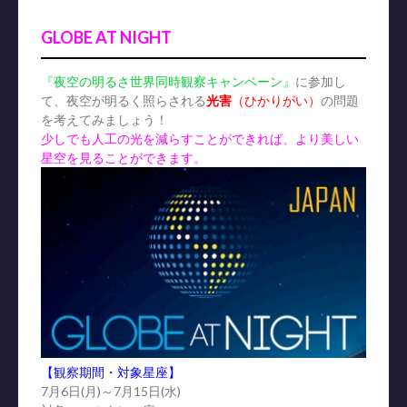
GLOBE AT NIGHT
『夜空の明るさ世界同時観察キャンペーン』
に参加し
て、夜空が明るく照らされる
光害
（ひかりがい）
の問題
を考えてみましょう！
少しでも人工の光を減らすことができれば、より美しい
星空を見ることができます。
【観察期間・対象星座】
7月6日(月)～7月15日(水)