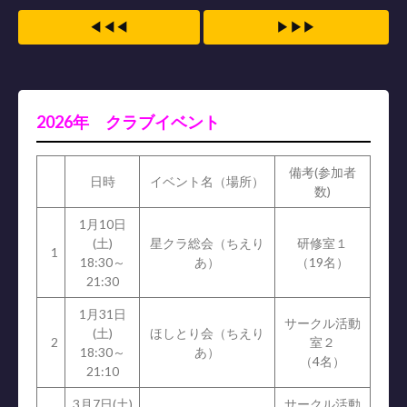
◀◀◀
▶▶▶
2026年 クラブイベント
備考(参加者
日時
イベント名（場所）
数)
1月10日
(土)
星クラ総会（ちえり
研修室１
1
18:30～
あ）
（19名）
21:30
1月31日
サークル活動
(土)
ほしとり会（ちえり
2
室２
18:30～
あ）
（4名）
21:10
3月7日(土)
サークル活動