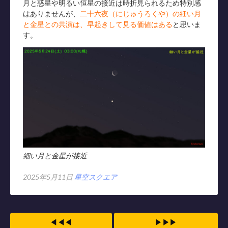
月と惑星や明るい恒星の接近は時折見られるため特別感
はありませんが、
二十六夜（にじゅうろくや）の細い月
と金星との共演は、早起きして見る価値はある
と思いま
す。
細い月と金星が接近
2025年5月11日
星空スクエア
◀◀◀
▶▶▶