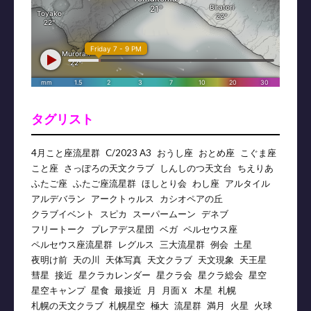
タグリスト
4月こと座流星群
C/2023 A3
おうし座
おとめ座
こぐま座
こと座
さっぽろの天文クラブ
しんしのつ天文台
ちえりあ
ふたご座
ふたご座流星群
ほしとり会
わし座
アルタイル
アルデバラン
アークトゥルス
カシオペアの丘
クラブイベント
スピカ
スーパームーン
デネブ
フリートーク
プレアデス星団
ベガ
ペルセウス座
ペルセウス座流星群
レグルス
三大流星群
例会
土星
夜明け前
天の川
天体写真
天文クラブ
天文現象
天王星
彗星
接近
星クラカレンダー
星クラ会
星クラ総会
星空
星空キャンプ
星食
最接近
月
月面Ｘ
木星
札幌
札幌の天文クラブ
札幌星空
極大
流星群
満月
火星
火球