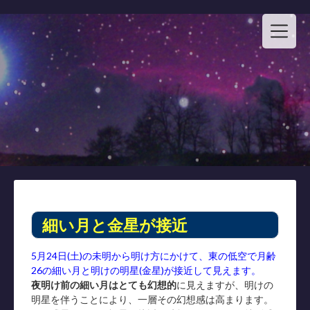
Skip
to
content
細い月と金星が接近
5月24日(土)の未明から明け方にかけて、東の低空で月齢
26の細い月と明けの明星(金星)が接近して見えます。
夜明け前の細い月はとても幻想的
に見えますが、明けの
明星を伴うことにより、一層その幻想感は高まります。