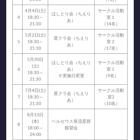
4月4日(土)
サークル活動
ほしとり会（ちえり
4
18:30～
室１
あ）
21:30
（14名）
5月2日(土)
サークル活動
星クラ会（ちえり
5
18:30～
室２
あ）
21:30
（17名）
5月30日
ほしとり会（ちえり
サークル活動
(土)
6
あ）
室１
18:30～
※実施日変更
（9名）
21:30
7月4日(土)
サークル活動
星クラ会（ちえり
7
18:30～
室2
あ）
21:30
（10名）
8月13日
(木)
ペルセウス座流星群
8
18:00～
観望会
24:00