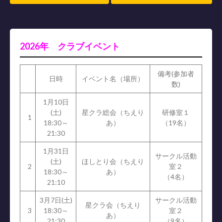
2026年 クラブイベント
備考(参加者
日時
イベント名（場所）
数)
1月10日
(土)
星クラ総会（ちえり
研修室１
1
18:30～
あ）
（19名）
21:30
1月31日
サークル活動
(土)
ほしとり会（ちえり
2
室２
18:30～
あ）
（4名）
21:10
3月7日(土)
サークル活動
星クラ会（ちえり
3
18:30～
室２
あ）
21:30
（9名）