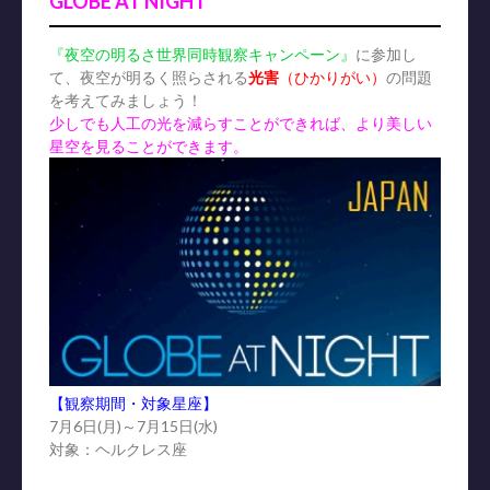
GLOBE AT NIGHT
『夜空の明るさ世界同時観察キャンペーン』
に参加し
て、夜空が明るく照らされる
光害
（ひかりがい）
の問題
を考えてみましょう！
少しでも人工の光を減らすことができれば、より美しい
星空を見ることができます。
【観察期間・対象星座】
7月6日(月)～7月15日(水)
対象：ヘルクレス座