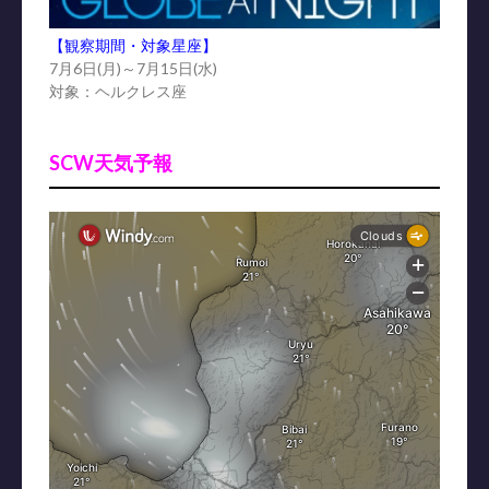
【観察期間・対象星座】
7月6日(月)～7月15日(水)
対象：ヘルクレス座
SCW天気予報