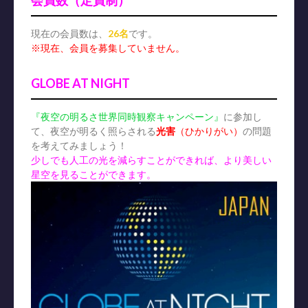
会員数（定員制）
現在の会員数は、
26名
です。
※現在、会員を募集していません。
GLOBE AT NIGHT
『夜空の明るさ世界同時観察キャンペーン』
に参加し
て、夜空が明るく照らされる
光害
（ひかりがい）
の問題
を考えてみましょう！
少しでも人工の光を減らすことができれば、より美しい
星空を見ることができます。