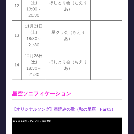
(土)
ほしとり会（ちえり
12
19:00～
あ）
20:30
11月21日
(土)
星クラ会（ちえり
13
18:30～
あ）
21:30
12月26日
(土)
ほしとり会（ちえり
14
18:30～
あ）
21:30
星空ソニフィケーション
【オリジナルソング】星読みの歌（秋の星座 Part3）