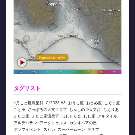
タグリスト
4月こと座流星群
C/2023 A3
おうし座
おとめ座
こぐま座
こと座
さっぽろの天文クラブ
しんしのつ天文台
ちえりあ
ふたご座
ふたご座流星群
ほしとり会
わし座
アルタイル
アルデバラン
アークトゥルス
カシオペアの丘
クラブイベント
スピカ
スーパームーン
デネブ