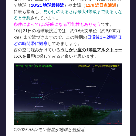
て地球（
10/21 地球最接近
）や太陽（
11/8 近日点通過
）
に最も接近し、
見かけの明るさは最大4等級まで明るくな
ると予想
されています。
条件によっては2等級になる可能性もありそう
です。
10月21日の地球最接近では、約0.6天文単位（約9,000万
km）まで近づきますので、この時期の
日没後1～2時間ほ
どの時間帯に観察
してみましょう。
西の空に沈みかけている
うしかい座の1等星アルクトゥー
ルスを目印
に探してみると良いと思います。
C/2025 A6レモン彗星が地球と最接近