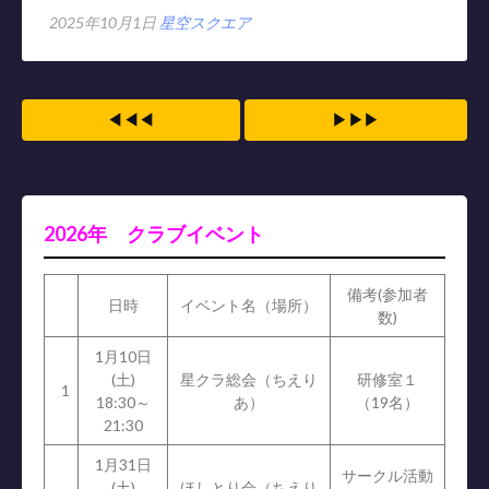
2025年10月1日
星空スクエア
◀◀◀
▶▶▶
2026年 クラブイベント
備考(参加者
日時
イベント名（場所）
数)
1月10日
(土)
星クラ総会（ちえり
研修室１
1
18:30～
あ）
（19名）
21:30
1月31日
サークル活動
(土)
ほしとり会（ちえり