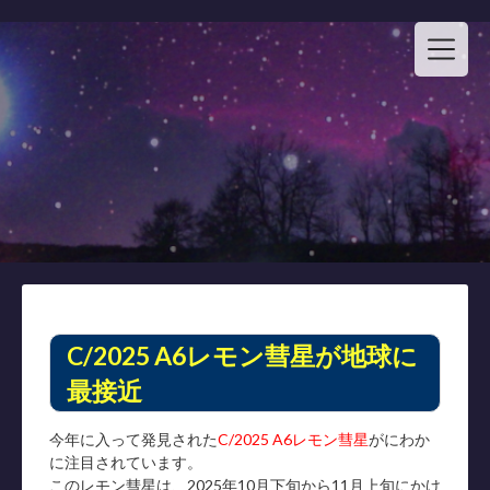
Skip
to
content
C/2025 A6レモン彗星が地球に
最接近
今年に入って発見された
C/2025 A6レモン彗星
がにわか
に注目されています。
このレモン彗星は、2025年10月下旬から11月上旬にかけ