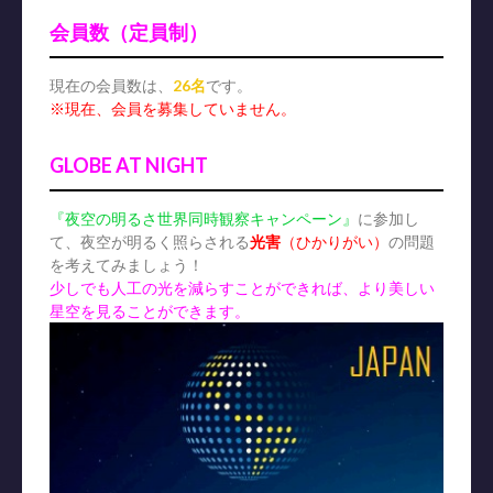
会員数（定員制）
現在の会員数は、
26名
です。
※現在、会員を募集していません。
GLOBE AT NIGHT
『夜空の明るさ世界同時観察キャンペーン』
に参加し
て、夜空が明るく照らされる
光害
（ひかりがい）
の問題
を考えてみましょう！
少しでも人工の光を減らすことができれば、より美しい
星空を見ることができます。