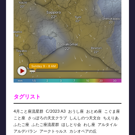
タグリスト
4月こと座流星群
C/2023 A3
おうし座
おとめ座
こぐま座
こと座
さっぽろの天文クラブ
しんしのつ天文台
ちえりあ
ふたご座
ふたご座流星群
ほしとり会
わし座
アルタイル
アルデバラン
アークトゥルス
カシオペアの丘