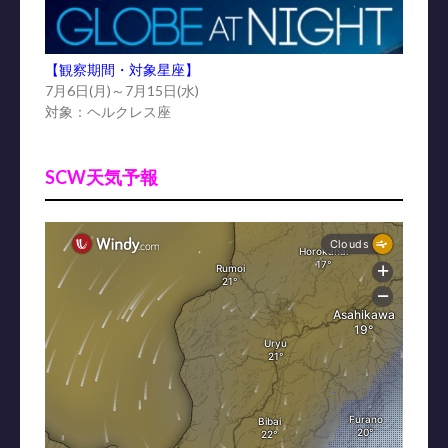
【観察期間・対象星座】
7月6日(月)～7月15日(水)
対象：ヘルクレス座
SCW天気予報