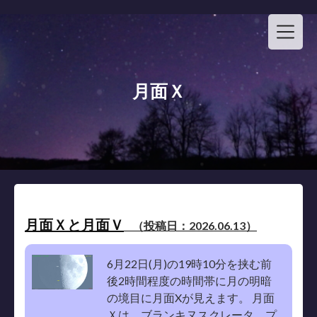
Skip
to
content
月面Ｘ
月面Ｘと月面Ｖ
（投稿日：2026.06.13）
6月22日(月)の19時10分を挟む前
後2時間程度の時間帯に月の明暗
の境目に月面Xが見えます。 月面
Ｘは、ブランキヌスクレータ、プ